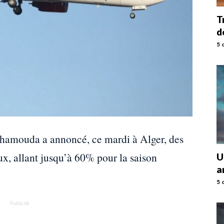
T
d
5 
amouda a annoncé, ce mardi à Alger, des
ux, allant jusqu’à 60% pour la saison
U
a
5 
Publicité