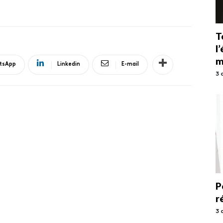
T
l
m
tsApp
Linkedin
E-mail
3 
P
r
3 