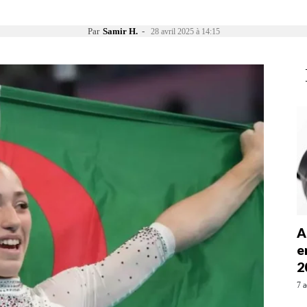
Par
Samir H.
-
28 avril 2025 à 14:15
A
e
2
7 a