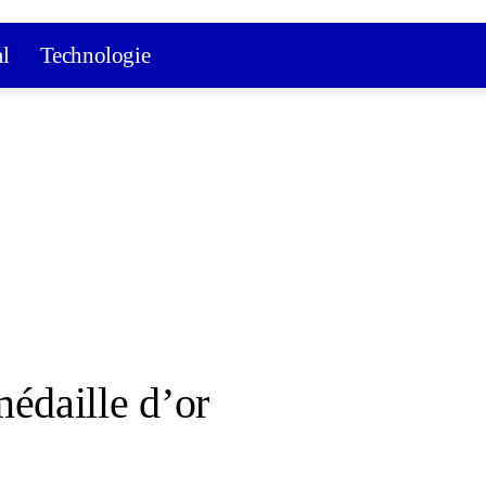
al
Technologie
daille d’or