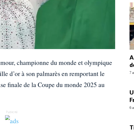
A
Nemour, championne du monde et olympique
d
ille d’or à son palmarès en remportant le
7 a
hase finale de la Coupe du monde 2025 au
U
F
6 a
Publicité
T