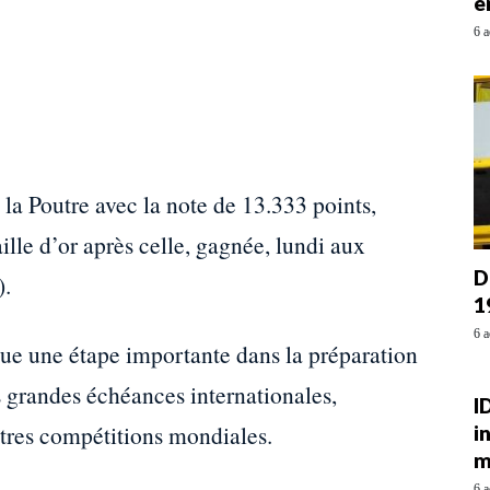
e
6 a
la Poutre avec la note de 13.333 points,
lle d’or après celle, gagnée, lundi aux
D
).
1
6 a
que une étape importante dans la préparation
 grandes échéances internationales,
I
tres compétitions mondiales.
i
m
6 a