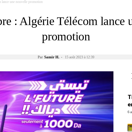
 lance une nouvelle promotion
e : Algérie Télécom lance u
promotion
Par
Samir H.
-
15 août 2023 à 12:39
T
e
6 a