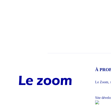
À PRO
Le Zoom, si
Site dével