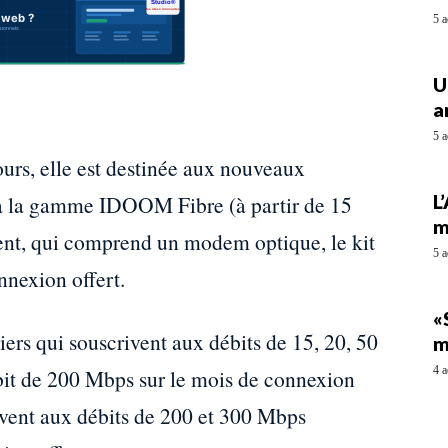
5 a
U
a
5 a
ours, elle est destinée aux nouveaux
L
le à la gamme IDOOM Fibre (à partir de 15
m
nt, qui comprend un modem optique, le kit
5 a
nnexion offert.
«
iers qui souscrivent aux débits de 15, 20, 50
m
4 a
bit de 200 Mbps sur le mois de connexion
rivent aux débits de 200 et 300 Mbps