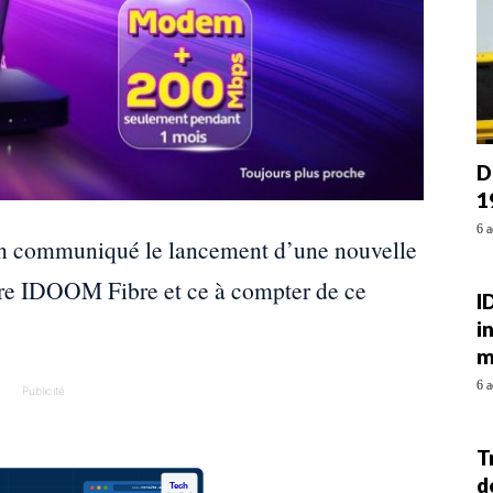
D
1
6 a
n communiqué le lancement d’une nouvelle
ffre IDOOM Fibre et ce à compter de ce
I
i
m
6 a
Publicité
T
d