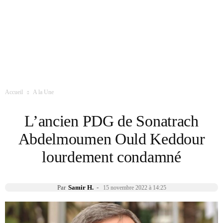
Accueil
A la Une
L’ancien PDG de Sonatrach
Abdelmoumen Ould Keddour
lourdement condamné
Par
Samir H.
-
15 novembre 2022 à 14:25