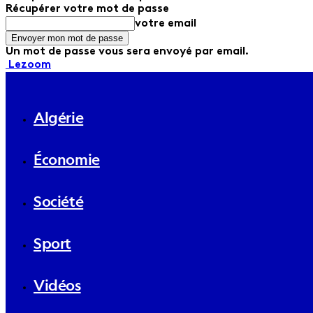
Récupérer votre mot de passe
votre email
Un mot de passe vous sera envoyé par email.
Lezoom
Algérie
Économie
Société
Sport
Vidéos