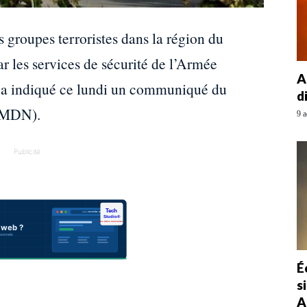
es groupes terroristes dans la région du
ar les services de sécurité de l’Armée
A
, a indiqué ce lundi un communiqué du
d
 (MDN).
9 a
Publicité
É
s
A