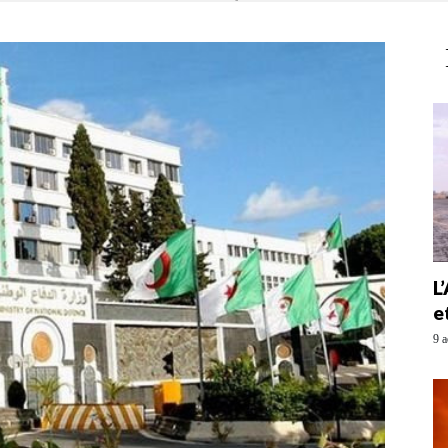
L
e
9 a