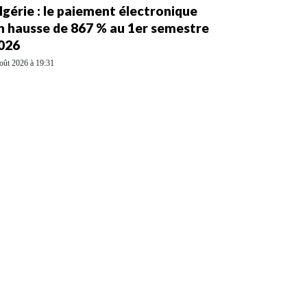
lgérie : le paiement électronique
n hausse de 867 % au 1er semestre
026
oût 2026 à 19:31