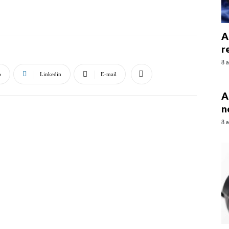
A
r
8 a
p
Linkedin
E-mail
A
n
8 a