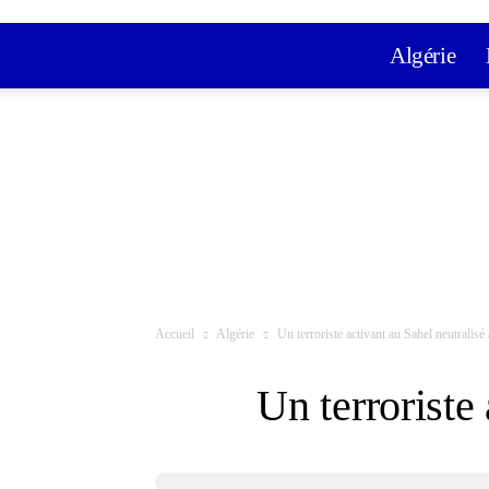
Algérie
Accueil
Algérie
Un terroriste activant au Sahel neutralis
Un terroriste