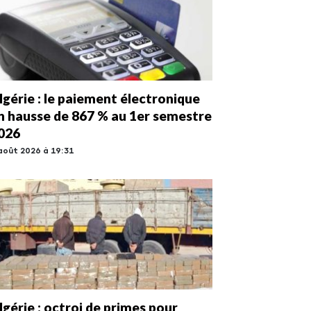
lgérie : le paiement électronique
n hausse de 867 % au 1er semestre
026
août 2026 à 19:31
lgérie : octroi de primes pour