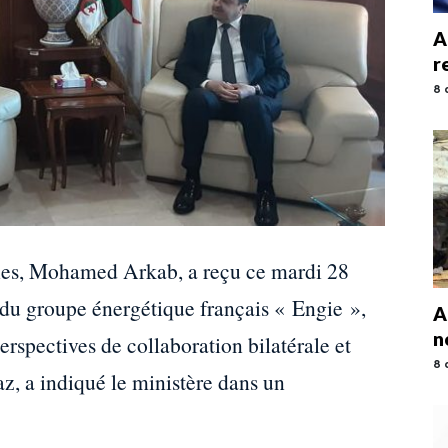
A
r
8 
ines, Mohamed Arkab, a reçu ce mardi 28
 du groupe énergétique français « Engie »,
A
n
erspectives de collaboration bilatérale et
8 
az, a indiqué le ministère dans un