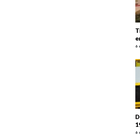
T
e
6 
D
1
6 