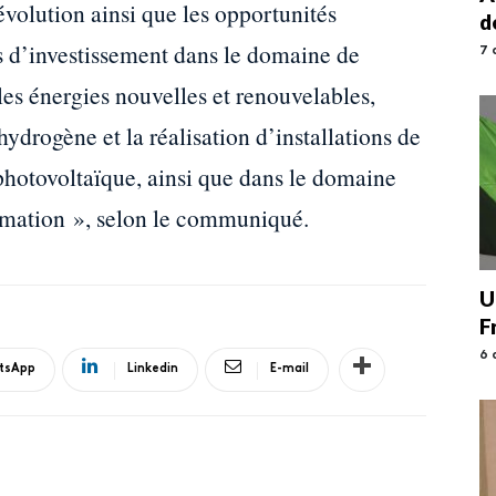
évolution ainsi que les opportunités
d
res d’investissement dans le domaine de
7 
 les énergies nouvelles et renouvelables,
drogène et la réalisation d’installations de
 photovoltaïque, ainsi que dans le domaine
ormation », selon le communiqué.
U
F
6 
tsApp
Linkedin
E-mail