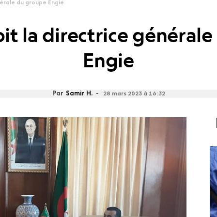
nérale du groupe Engie
it la directrice général
Engie
Par
Samir H.
-
28 mars 2023 à 16:32