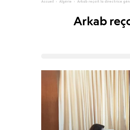
Accueil
Algérie
Arkab reçoit la directrice gé
Arkab reço