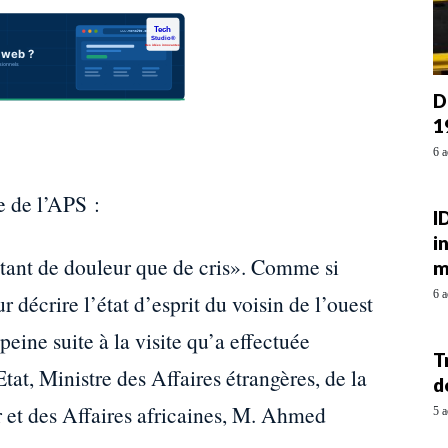
D
1
6 a
e de l’APS :
I
i
utant de douleur que de cris». Comme si
m
6 a
r décrire l’état d’esprit du voisin de l’ouest
eine suite à la visite qu’a effectuée
T
tat, Ministre des Affaires étrangères, de la
d
 et des Affaires africaines, M. Ahmed
5 a