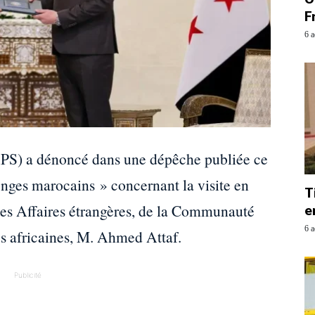
F
6 a
APS) a dénoncé dans une dépêche publiée ce
onges marocains » concernant la visite en
T
 des Affaires étrangères, de la Communauté
e
6 a
res africaines, M. Ahmed Attaf.
Publicité