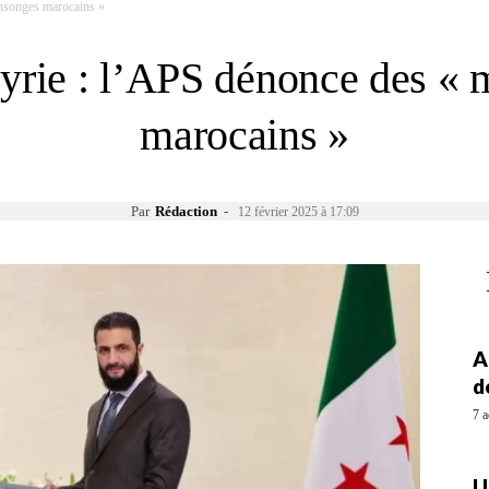
ensonges marocains »
Syrie : l’APS dénonce des «
marocains »
Par
Rédaction
-
12 février 2025 à 17:09
A
d
7 a
U