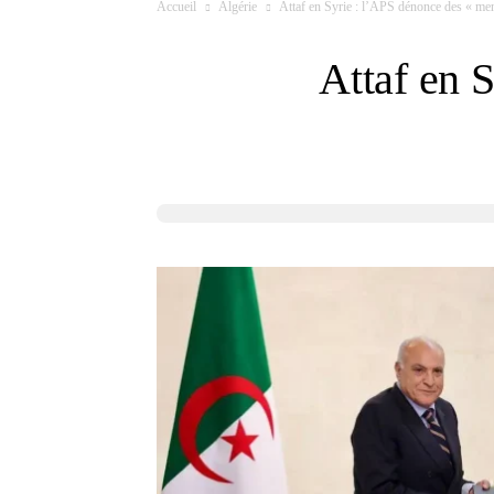
Accueil
Algérie
Attaf en Syrie : l’APS dénonce des « m
Attaf en 