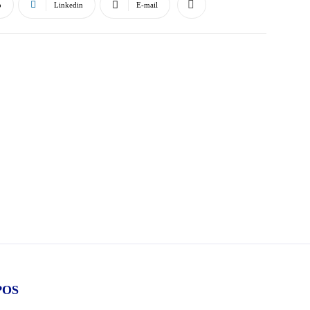
p
Linkedin
E-mail
POS