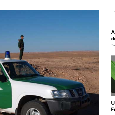
A
d
7 a
U
F