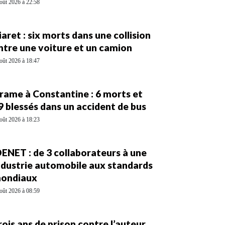
oût 2026 à 22:58
iaret : six morts dans une collision
ntre une voiture et un camion
oût 2026 à 18:47
rame à Constantine : 6 morts et
9 blessés dans un accident de bus
oût 2026 à 18:23
DENET : de 3 collaborateurs à une
ndustrie automobile aux standards
ondiaux
oût 2026 à 08:59
rois ans de prison contre l’auteur