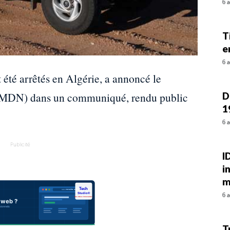
6 a
T
e
6 a
 été arrêtés en Algérie, a annoncé le
D
e (MDN) dans un communiqué, rendu public
1
6 a
Publicité
I
i
m
6 a
T