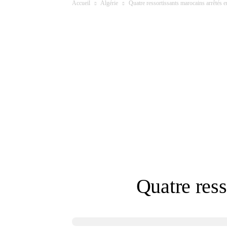
Accueil
Algérie
Quatre ressortissants marocains arrêtés 
Quatre ress