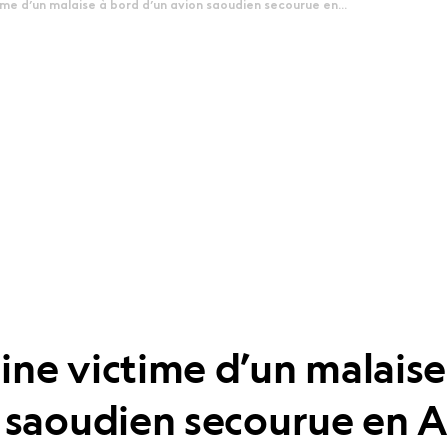
me d’un malaise à bord d’un avion saoudien secourue en...
ne victime d’un malaise
 saoudien secourue en A