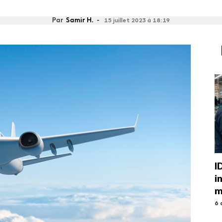
Par
Samir H.
-
15 juillet 2023 à 18:19
I
i
m
6 