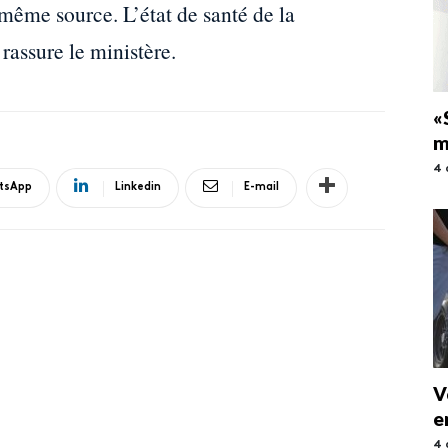
 même source. L’état de santé de la
 rassure le ministère.
«
m
4 
tsApp
Linkedin
E-mail
V
e
4 