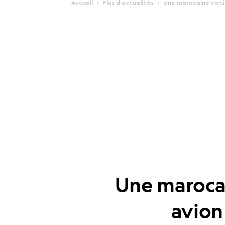
Accueil
Plus d'actualités
Une marocaine victi
Une marocai
avion