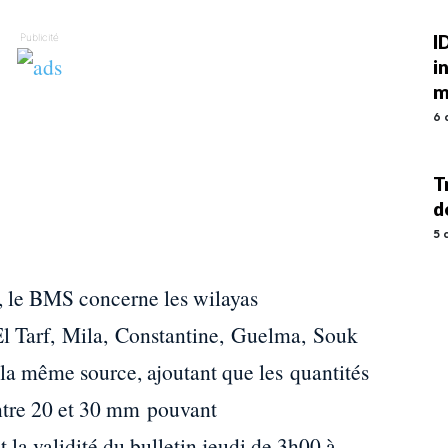
I
Publicité
i
m
6 
T
d
5 
, le BMS concerne les wilayas
El Tarf, Mila, Constantine, Guelma, Souk
a même source, ajoutant que les quantités
entre 20 et 30 mm pouvant
la validité du bulletin jeudi de 3h00 à