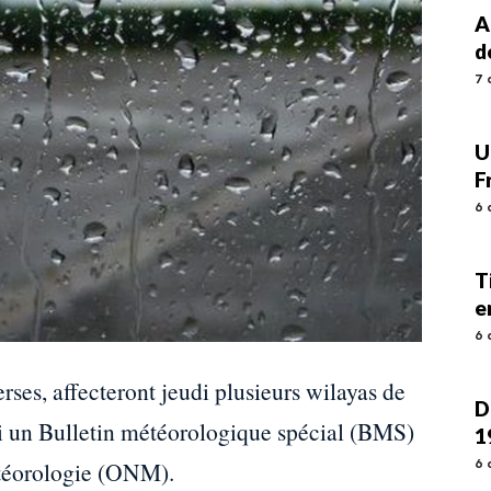
A
d
7 
U
F
6 
T
e
6 
rses, affecteront jeudi plusieurs wilayas de
D
di un Bulletin météorologique spécial (BMS)
1
étéorologie (ONM).
6 