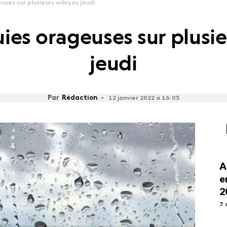
uses sur plusieurs wilayas jeudi
uies orageuses sur plusie
jeudi
Par
Rédaction
-
12 janvier 2022 à 16:05
A
e
2
7 