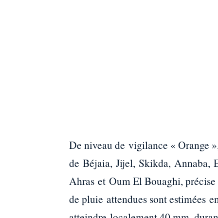
De niveau de vigilance « Orange »
de Béjaia, Jijel, Skikda, Annaba, 
Ahras et Oum El Bouaghi, précise l
de pluie attendues sont estimées 
atteindre localement 40 mm, durant 